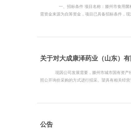
一、招标条件 项目名称：滕州市食用菌种植基地建设项目监理服务已经由枣庄市·滕州市备案，招标人为滕州市英标建材有限公司，工程所
需资金来源为自筹资金，项目已具备招标条件，现
资格审查，采用资格后审方法选择合适的投标申请
关于对大成康泽药业（山东）有
现因公司发展需要，滕州市城市国有资产经
照公开询价采购的方式进行招采。望具有相关经营资质和能
市国有资产经营有限公司 二、项目
公告