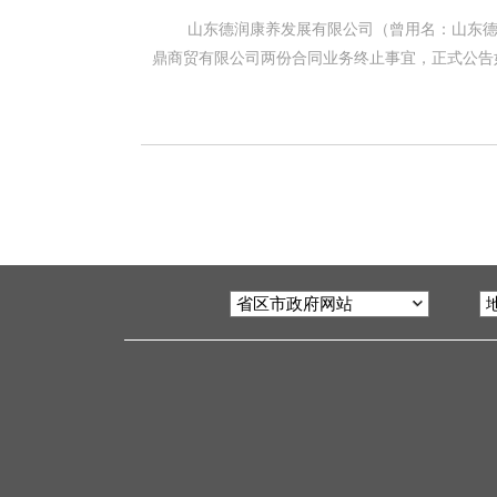
山东德润康养发展有限公司（曾用名：山东
鼎商贸有限公司两份合同业务终止事宜，正式公告如下： 我司与山东优百氏农业科技发展有限公司于2025年12月 23日签订的《
采购协议》，因合同主要实施条款已不适应当前市